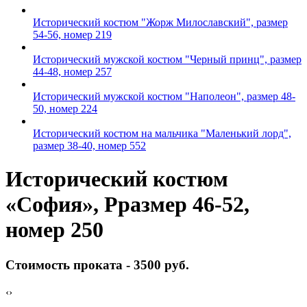
Исторический костюм "Жорж Милославский", размер
54-56, номер 219
Исторический мужской костюм "Черный принц", размер
44-48, номер 257
Исторический мужской костюм "Наполеон", размер 48-
50, номер 224
Исторический костюм на мальчика "Маленький лорд",
размер 38-40, номер 552
Исторический костюм
«София», Рразмер 46-52,
номер 250
Стоимость проката -
3500 руб.
‹
›