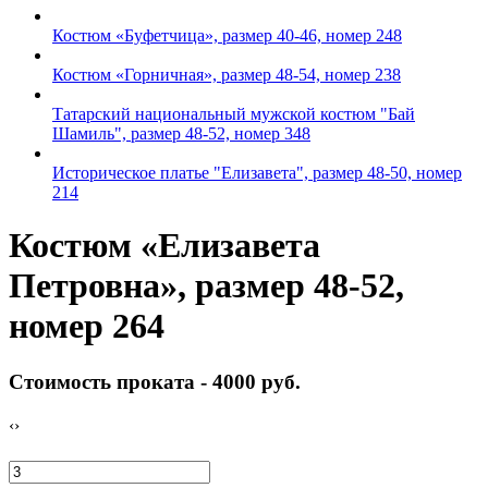
Костюм «Буфетчица», размер 40-46, номер 248
Костюм «Горничная», размер 48-54, номер 238
Татарский национальный мужской костюм "Бай
Шамиль", размер 48-52, номер 348
Историческое платье "Елизавета", размер 48-50, номер
214
Костюм «Елизавета
Петровна», размер 48-52,
номер 264
Стоимость проката -
4000 руб.
‹
›