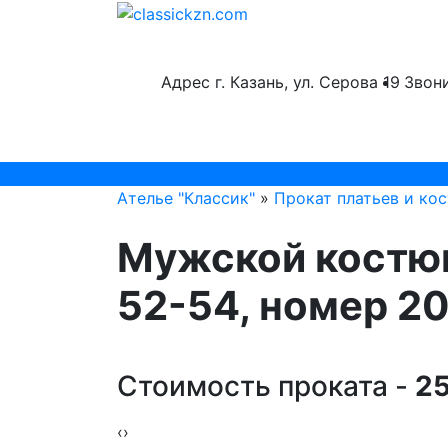
Адрес
г. Казань, ул. Серова 19
Звон
Telegram
Ателье "Классик"
»
Прокат платьев и ко
Мужской костюм
52-54, номер 2
Стоимость проката -
25
‹
›