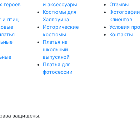
х героев
и аксессуары
Отзывы
Костюмы для
Фотографии
 и птиц
Хэллоуина
клиентов
ковые
Исторические
Условия пр
платья
костюмы
Контакты
льные
Платья на
школьный
ьные
выпускной
Платья для
фотосессии
права защищены.