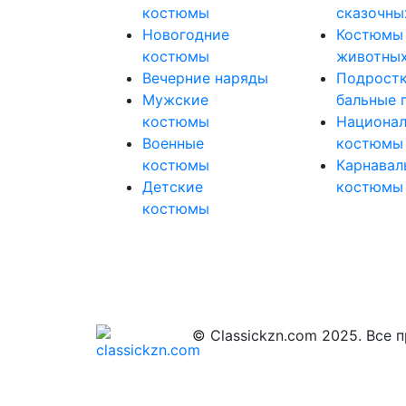
костюмы
сказочны
Новогодние
Костюмы
костюмы
животных
Вечерние наряды
Подрост
Мужские
бальные 
костюмы
Национа
Военные
костюмы
костюмы
Карнавал
Детские
костюмы
костюмы
© Classickzn.com 2025. Все 