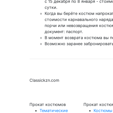
с 15 декабря по 8 января - стои
сутки.
Когда вы берёте костюм напрокат
стоимости карнавального наряда
порчи или невозвращения костю
документ: паспорт.
В момент возврата костюма вы п
Возможно заранее забронировать
Classickzn.com
Прокат костюмов
Прокат костю
Тематические
Костюмы