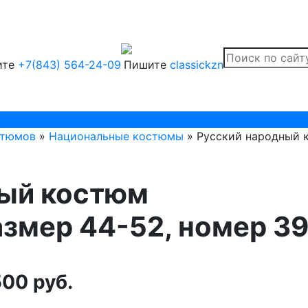
ите
+7(843) 564-24-09
Пишите
classickzn
стюмов
»
Национальные костюмы
» Русский народный к
ный костюм
азмер 44-52, номер 3
00 руб.