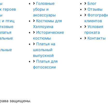
ы
Головные
Блог
х героев
уборы и
Отзывы
ы
аксессуары
Фотографи
 и птиц
Костюмы для
клиентов
тковые
Хэллоуина
Условия
платья
Исторические
проката
альные
костюмы
Контакты
Платья на
альные
школьный
выпускной
Платья для
фотосессии
права защищены.