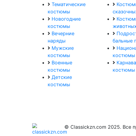
Тематические
Костюм
костюмы
сказочны
Новогодние
Костюм
костюмы
животных
Вечерние
Подрос
наряды
бальные 
Мужские
Национ
костюмы
костюмы
Военные
Карнав
костюмы
костюмы
Детские
костюмы
© Classickzn.com 2025. Все 