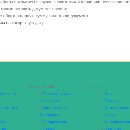
тийным покрытием в случае значительной порчи или невозвращени
можно оставить документ: паспорт.
е обратно полную сумму залога или документ.
ы на конкретную дату.
Прокат костюмов
Прочее
казочных
Головные уборы и
Блог
аксессуары
Отзывы
ивотных и
Костюмы для
Фотографии о
Хэллоуина
клиентов
вые
Исторические
Условия прока
тья
костюмы
Контакты