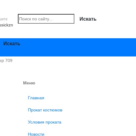
Искать
шите
ssickzn
Искать
Telegram
ер 709
Меню
Главная
Прокат костюмов
Условия проката
Новости