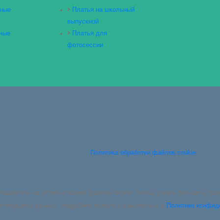
ные
Платья на школьный
выпускной
ные
Платья для
фотосессии
Политика обработки файлов cookie
глашаетесь на использование файлов cookie. Чтобы узнать больше о фа
я передача данных, подробнее можете ознакомиться в
Политике конфид