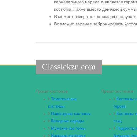
карнавального наряда и является гаран
костюма. Также вместо денежной суммы 
В момент возврата костюма вы получает
Возможно заранее забронировать костюм
Classickzn.com
Прокат костюмов
Прокат костюмов
Тематические
Костюмы с
костюмы
героев
Новогодние костюмы
Костюмы ж
Вечерние наряды
птиц
Мужские костюмы
Подростко
Военные костюмы
бальные пла