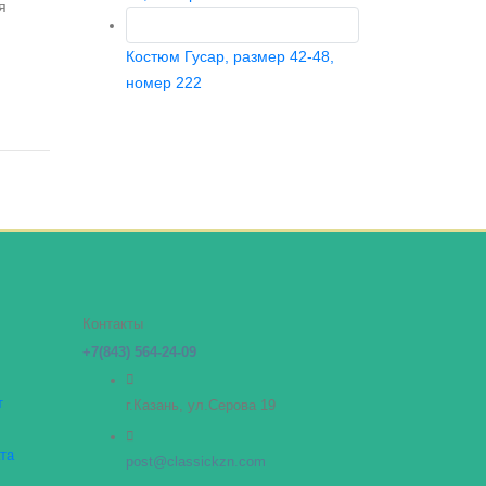
я
Костюм Гусар, размер 42-48,
номер 222
Контакты
+7(843) 564-24-09
т
г.Казань, ул.Серова 19
та
post@classickzn.com