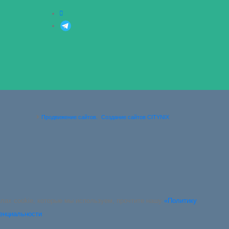
Продвижение сайтов.
Создание сайтов CITYNIX
йлах cookie, которые мы используем, прочтите нашу
«Политику
енциальности