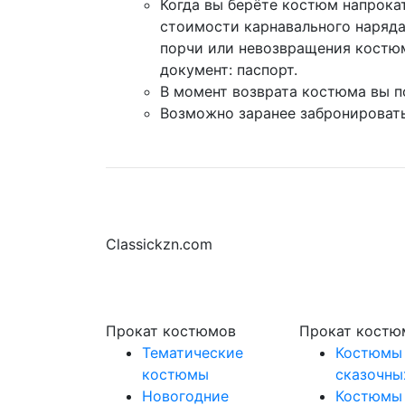
Когда вы берёте костюм напрокат
стоимости карнавального наряда
порчи или невозвращения костю
документ: паспорт.
В момент возврата костюма вы п
Возможно заранее забронировать
Classickzn.com
Прокат костюмов
Прокат костю
Тематические
Костюмы
костюмы
сказочны
Новогодние
Костюмы