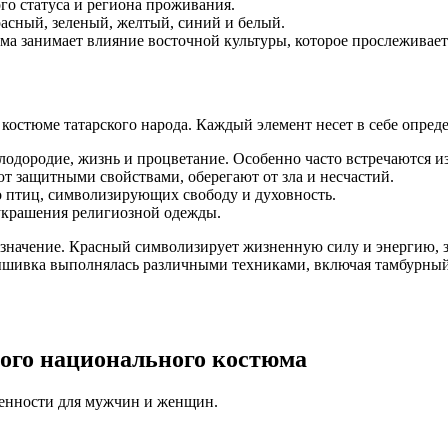
ого статуса и региона проживания.
асный, зеленый, желтый, синий и белый.
ма занимает влияние восточной культуры, которое прослеживаетс
остюме татарского народа. Каждый элемент несет в себе опред
лодородие, жизнь и процветание. Особенно часто встречаются и
ют защитными свойствами, оберегают от зла и несчастий.
о птиц, символизирующих свободу и духовность.
 украшения религиозной одежды.
значение. Красный символизирует жизненную силу и энергию, зе
Вышивка выполнялась различными техниками, включая тамбурный 
кого национального костюма
бенности для мужчин и женщин.