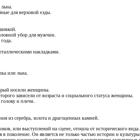
 льна.
ные для верховой езды.
шивкой.
оловной убор для мужчин.
 года.
еталлическими накладками.
пка или льна.
торый носили женщины.
орого зависели от возраста и социального статуса женщины.
голову и плечи.
ния из серебра, золота и драгоценных камней.
иков, или выступлений на сцене, отошла от исторического вида
я в поколение. Он является не только частью истории и культур
ранению национальной идентичности и укреплению культурных с