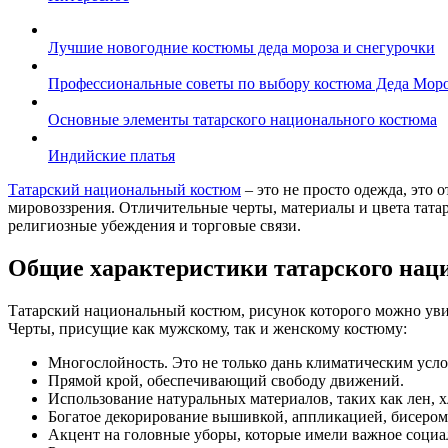
Лучшие новогодние костюмы деда мороза и снегурочки
Профессиональные советы по выбору костюма Деда Моро
Основные элементы татарского национального костюма
Индийские платья
Татарский национальный костюм
– это не просто одежда, это 
мировоззрения. Отличительные черты, материалы и цвета тат
религиозные убеждения и торговые связи.
Общие характеристики татарского нац
Татарский национальный костюм, рисунок которого можно увиде
Черты, присущие как мужскому, так и женскому костюму:
Многослойность. Это не только дань климатическим услов
Прямой крой, обеспечивающий свободу движений.
Использование натуральных материалов, таких как лен, х
Богатое декорирование вышивкой, аппликацией, бисером
Акцент на головные уборы, которые имели важное социал