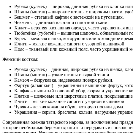
Рубаха (кулмек) – широкая, длинная рубаха из хлопка или
Штаны (ыштан) – широкие штаны с широким шагом, удоб
Бешмет – стеганый кафтан с застежкой на пуговицах.
Чекмень – длинный кафтан из плотной ткани.
Халат – верхняя распашная одежда, часто украшенная вы
Тюбетейка (тубэтэй) – вышитая шапочка, обязательный г
Бурек – меховая шапка, которую носили в холодное время
Ичиги – мягкие кожаные сапоги с узорной вышивкой.
Пояс – тканевый или кожаный пояс, часто украшенный м
Женский костюм:
Рубаха (кулмек) – длинная, широкая рубаха из шелка, хло
Штаны (ыштан) – узкие штаны из яркой ткани.
Камзол – безрукавка, надеваемая поверх рубахи.
Фартук (алъяпкыч) – украшенный вышивкой фартук, ко
Калфак – вышитый головной убор, форма и украшение кот
Платки – шелковые или шерстяные платки, покрывавшие 
Ичиги – мягкие кожаные сапоги с узорной вышивкой.
Чувяки - легкая кожаная обувь, которую носили дома.
Украшения – серьги, браслеты, кольца, нагрудные украше
Современная одежда татарского народа, за исключением праздн
которое необходимо бережно хранить и передавать из поколени
неповторимости. Изучение и популяризация способствует сох