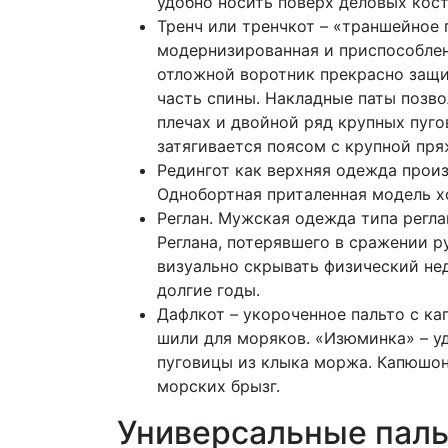
удобно носить поверх деловых кос
Тренч или тренчкот – «траншейное 
модернизированная и приспособле
отложной воротник прекрасно защи
часть спины. Накладные паты позво
плечах и двойной ряд крупных пуго
затягивается поясом с крупной пря
Редингот как верхняя одежда произ
Однобортная приталенная модель х
Реглан. Мужская одежда типа регл
Реглана, потерявшего в сражении 
визуально скрывать физический нед
долгие годы.
Дафлкот – укороченное пальто с ка
шили для моряков. «Изюминка» – у
пуговицы из клыка моржа. Капюшон
морских брызг.
Универсальные паль