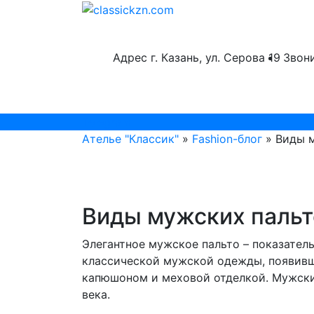
Адрес
г. Казань, ул. Серова 19
Звон
Telegram
Ателье "Классик"
»
Fashion-блог
» Виды 
Виды мужских пальт
Элегантное мужское пальто – показател
классической мужской одежды, появивши
капюшоном и меховой отделкой. Мужские
века.