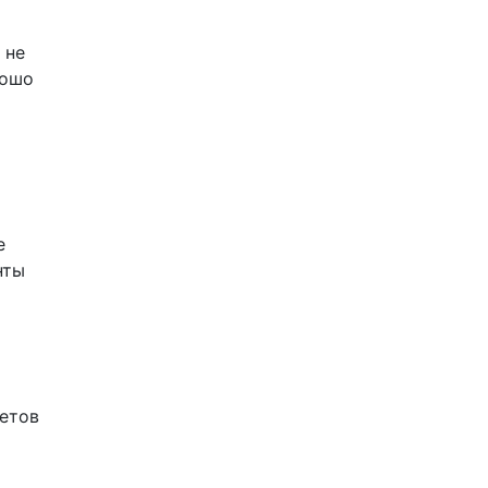
 не
рошо
е
нты
метов