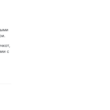
быми
ри.
чкот,
нии с