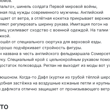
тюмов.
пальто», шинель солдата Первой мировой войны,
нная под нужды современного мужчины. Английский
щает от ветра, а отлётная кокетка прикрывает верхн
ляют регулировать ширину рукава. Имитация погон на
виц усиливают сходство с военной одеждой. На талии
жкой.
ошёл от специального сюртука для верховой езды.
орошо подчёркивает стройность фигуры.
ан названа в честь английского фельдмаршала Сомерсе
руку. Специальный крой с цельнокройным рукавом помо
остаток полководца. Реглан не выходит из моды вот у
пюшоном. Когда-то Дафл (куртки из грубой тёплой шер
добная застёжка на воздушные кожаные петли и крупн
 дафлкота отлично защищает от пронизывающего ветр
то