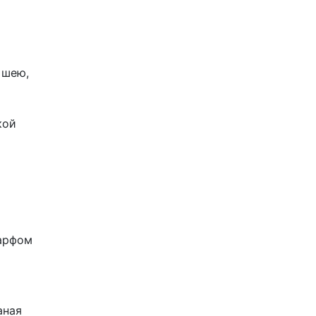
 шею,
кой
аная