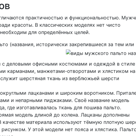
ов
тличаются практичностью и функциональностью. Муж
ради красоты. В классических моделях нет чисто
 необходим для определённых целей.
то (названия, исторически закрепившиеся за тем или
я с деловыми офисными костюмами и одеждой в стиле
ыми карманами, манжетами-отворотами и хлястиком на
 служит шерстяная ткань из верблюжьей шерсти
с округлыми лацканами и широким воротником. Притал
ами и непарными пиджаками. Своё название модель
да, где изготавливалась ткань для пошива пальто.
 прямая модель длиной до колена. Лацканы дополнены
 качестве материала используют тёмную плотную шер
рисунком. У этой модели нет пояса и хлястика. Пальт