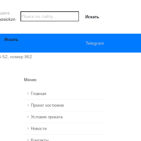
ишите
Искать
assickzn
Искать
Telegram
4-52, номер 862
Меню
Главная
Прокат костюмов
Условия проката
Новости
Контакты