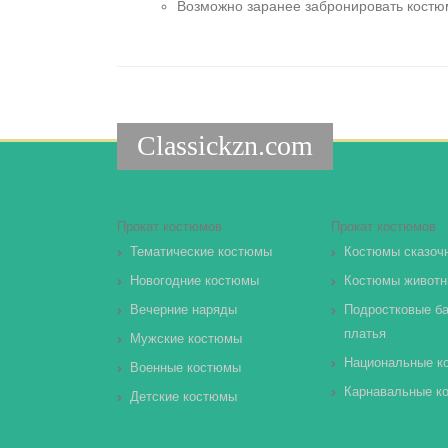
Возможно заранее забронировать костюм
Classickzn.com
Прокат костюмов
Прокат костюмов
Тематические костюмы
Костюмы сказоч
Новогодние костюмы
Костюмы животн
Вечерние наряды
Подростковые б
платья
Мужские костюмы
Национальные к
Военные костюмы
Карнавальные к
Детские костюмы