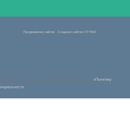
Продвижение сайтов.
Создание сайтов CITYNIX
йлах cookie, которые мы используем, прочтите нашу
«Политику
енциальности