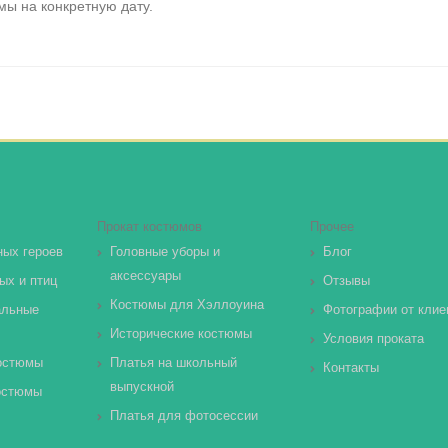
ы на конкретную дату.
Прокат костюмов
Прочее
ных героев
Головные уборы и
Блог
аксессуары
ых и птиц
Отзывы
Костюмы для Хэллоуина
альные
Фотографии от клие
Исторические костюмы
Условия проката
остюмы
Платья на школьный
Контакты
выпускной
остюмы
Платья для фотосессии