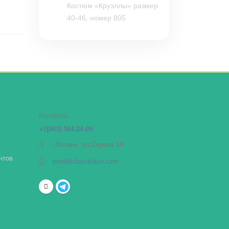
Костюм «Круэллы» размер
40-46, номер 805
Контакты
+7(843) 564-24-09
г.Казань, ул.Серова 19
нтов
post@classickzn.com