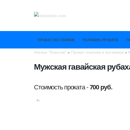
ПРОКАТ КОСТЮМОВ
УСЛОВИЯ ПРОКАТА
Г
Ателье "Классик"
»
Прокат платьев и костюмов
»
Мужская гавайская рубаха
Стоимость проката -
700 руб.
‹