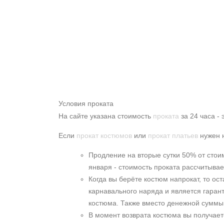
Условия проката
На сайте указана стоимость
проката
за 24 часа - 
Если
прокат костюмов
или
прокат платьев
нужен н
Продление на вторые сутки 50% от стоим
января - стоимость проката рассчитывает
Когда вы берёте костюм напрокат, то ос
карнавального наряда и является гаран
костюма. Также вместо денежной суммы 
В момент возврата костюма вы получает