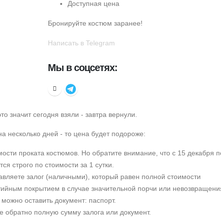
Доступная цена
Бронируйте костюм заранее!
Написать в Telegram
Мы в соцсетях:
это значит сегодня взяли - завтра вернули.
а несколько дней - то цена будет подороже:
ости проката костюмов. Но обратите внимание, что с 15 декабря п
ся строго по стоимости за 1 сутки.
тавляете залог (наличными), который равен полной стоимости
тийным покрытием в случае значительной порчи или невозвращени
можно оставить документ: паспорт.
е обратно полную сумму залога или документ.