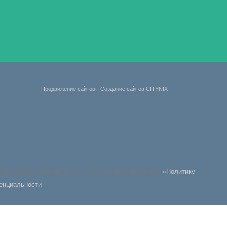
Продвижение сайтов.
Создание сайтов CITYNIX
йлах cookie, которые мы используем, прочтите нашу
«Политику
енциальности