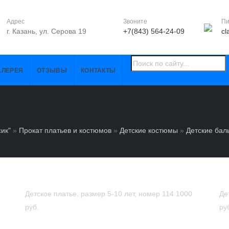
Адрес
Звоните
П
г. Казань, ул. Серова 19
+7(843) 564-24-09
cl
АЛЕРЕЯ
ОТЗЫВЫ
КОНТАКТЫ
Детские бальные костюмы
ик"
»
Прокат платьев и костюмов
»
Детские костюмы
»
Детские бал
Детское платье, размер 5-10 лет, номер 114
1000
Де
руб.
ру