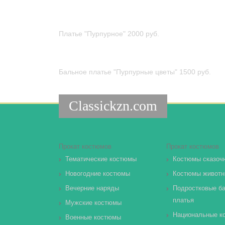
Платье "Пурпурное"
2000 руб.
Бальное платье "Пурпурные цветы"
1500 руб.
Classickzn.com
Прокат костюмов
Прокат костюмов
Тематические костюмы
Костюмы сказоч
Новогодние костюмы
Костюмы животн
Вечерние наряды
Подростковые б
платья
Мужские костюмы
Национальные к
Военные костюмы