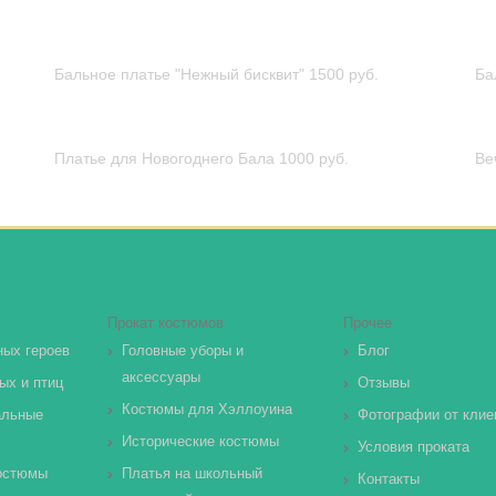
Бальное платье "Нежный бисквит"
1500 руб.
Ба
Платье для Новогоднего Бала
1000 руб.
Ве
Прокат костюмов
Прочее
ных героев
Головные уборы и
Блог
аксессуары
ых и птиц
Отзывы
Костюмы для Хэллоуина
альные
Фотографии от клие
Исторические костюмы
Условия проката
остюмы
Платья на школьный
Контакты