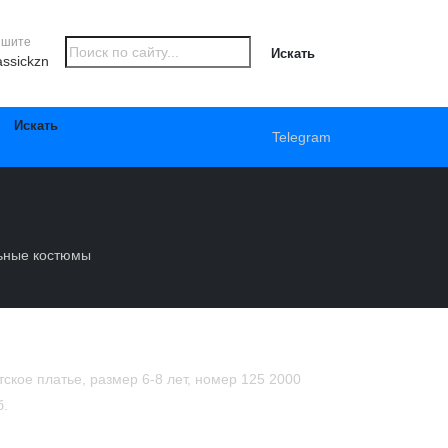
ишите
Искать
assickzn
Искать
Telegram
ьные костюмы
тское платье, размер 6-8 лет, номер 125
2000
б.