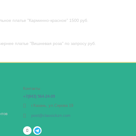
льное платье "Карминно-красное"
1500 руб.
чернее платье "Вишневая роза"
по запросу руб.
Контакты
+7(843) 564-24-09
г.Казань, ул.Серова 19
нтов
post@classickzn.com