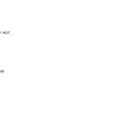
ь
 ног.
ые