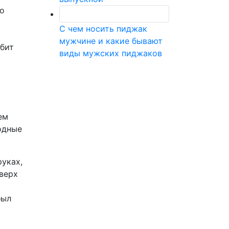
о
С чем носить пиджак
мужчине и какие бывают
юбит
виды мужских пиджаков
ем
одные
уках,
верх
был