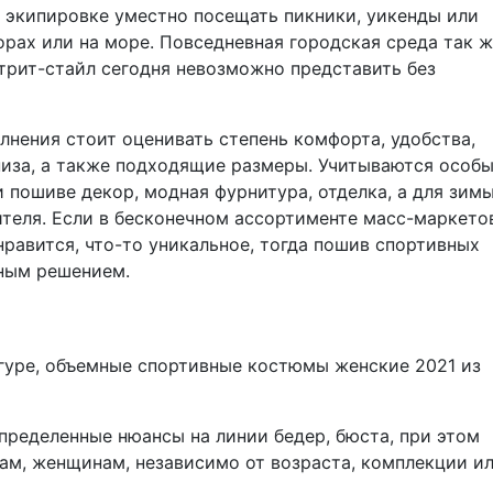
 экипировке уместно посещать пикники, уикенды или
горах или на море. Повседневная городская среда так 
трит-стайл сегодня невозможно представить без
лнения стоит оценивать степень комфорта, удобства,
низа, а также подходящие размеры. Учитываются особ
 пошиве декор, модная фурнитура, отделка, а для зимы
ителя. Если в бесконечном ассортименте масс-маркето
нравится, что-то уникальное, тогда пошив спортивных
чным решением.
гуре, объемные спортивные костюмы женские 2021 из
пределенные нюансы на линии бедер, бюста, при этом
ам, женщинам, независимо от возраста, комплекции и