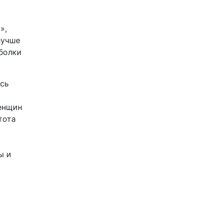
»,
лучше
тболки
ись
енщин
тота
ы и