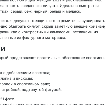
гантность созданного силуэта. Идеально смотрятся
ках: серый, беж, черный, белый и меланж.
ти для девушек, женщин, кто стремится завуалироват
дно обыграть силуэт, скрыв заметную внешне кривизну
рюки как с контрастными лампасами, вставками из
олненные из фактурного материала.
ки
торый представляют практичные, облегающие спортивн
а с добавлением эластана;
хлопка и вискозы;
ировок в спортивном зале;
 стройной, подтянутой фигурой.
жены фасоны, декорированные цветными вставками на