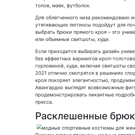
топов, маек, футболок.
Для облегченного низа рекомендовано и
утягивающие леггинсы подойдут для почи
выбрать брюки прямого кроя – это унив
или объемные свитшоты, худи.
Если приходится выбирать дизайн униве
без эффектных вариантов кроп-толстово
горловиной, худи, включая свитшоты с
2021 отлично смотрятся в решениях спор
кроя покоряет элегантностью, продума
Авангардно выглядят всевозможные фигу
продемонстрировать пикантные подробно
пресса.
Расклешенные брюк
Писком сезона признаны модные спорти