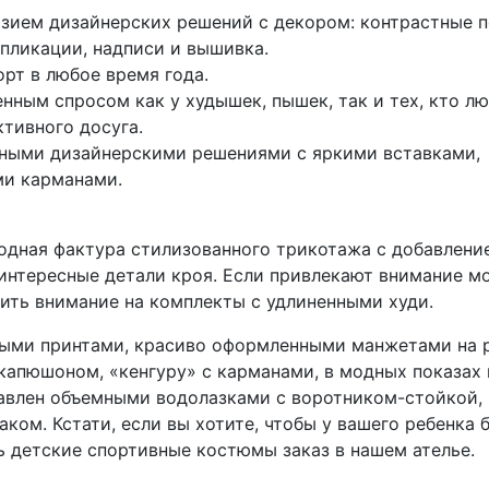
зием дизайнерских решений с декором: контрастные п
ппликации, надписи и вышивка.
рт в любое время года.
ным спросом как у худышек, пышек, так и тех, кто л
тивного досуга.
дными дизайнерскими решениями с яркими вставками,
и карманами.
одная фактура стилизованного трикотажа с добавлени
 интересные детали кроя. Если привлекают внимание м
ить внимание на комплекты с удлиненными худи.
ными принтами, красиво оформленными манжетами на р
 капюшоном, «кенгуру» с карманами, в модных показах 
тавлен объемными водолазками с воротником-стойкой,
ом. Кстати, если вы хотите, чтобы у вашего ребенка 
ь детские спортивные костюмы заказ в нашем ателье.