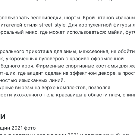
спользовать велосипедки, шорты. Крой штанов «бананы
тателей стиля street-style. Для корпулентной фигуры 
ерсальный микс, где может использоваться: майки, фу
рсального трикотажа для зимы, межсезонья, не обойт
к, укороченных пуловеров с красиво оформленной
вободного кроя. Фирменные спортивные костюмы для ж
т-шик, где акцент сделан на эффектном декоре, а прос
нностью изысканных линий.
рные вырезы на верхе комплектов, позволяя
сти ухоженного тела красавицы в области плеч, спин
и
вные костюмы для женщин 2021 и расклешенный низ.