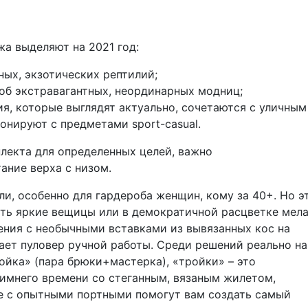
а выделяют на 2021 год:
ых, экзотических рептилий;
роб экстравагантных, неординарных модниц;
я, которые выглядят актуально, сочетаются с уличным
онируют с предметами sport-casual.
лекта для определенных целей, важно
ание верха с низом.
, особенно для гардероба женщин, кому за 40+. Но э
ить яркие вещицы или в демократичной расцветке мел
ения с необычными вставками из вывязанных кос на
нает пуловер ручной работы. Среди решений реально н
ойка» (пара брюки+мастерка), «тройки» – это
имнего времени со стеганным, вязаным жилетом,
ье с опытными портными помогут вам создать самый