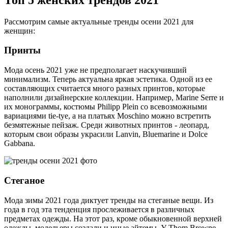
Рассмотрим самые актуальные тренды осени 2021 для
женщин:
Принты
Мода осень 2021 уже не предполагает наскучивший
минимализм. Теперь актуальна яркая эстетика. Одной из ее
составляющих считается много разных принтов, которые
наполнили дизайнерские коллекции. Например, Marine Serre и
их монограммы, костюмы Philipp Plein со всевозможными
вариациями tie-tye, а на платьях Moschino можно встретить
безмятежные пейзаж. Среди животных принтов - леопард,
которым свои образы украсили Lanvin, Bluemarine и Dolce
Gabbana.
Стеганое
Мода зимы 2021 года диктует тренды на стеганые вещи. Из
года в год эта тенденция прослеживается в различных
предметах одежды. На этот раз, кроме обыкновенной верхней
одежды, модельеры создали и иные айтемы. У Thom Browne