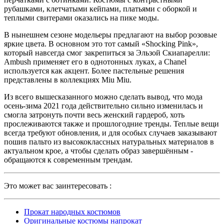
рубашками, клетчатыми кейпами, платьями с оборкой и
теплыми свитерами оказались на пике моды.
В нынешнем сезоне модельеры предлагают на выбор розовые
яркие цвета. В основном это тот самый «Shocking Pink»,
который навсегда смог закрепиться за Эльзой Скиапарелли:
Ambush применяет его в однотонных луках, а Chanel
используется как акцент. Более пастельные решения
представлены в коллекциях Miu Miu.
Из всего вышесказанного можно сделать вывод, что мода
осень-зима 2021 года действительно сильно изменилась и
смогла затронуть почти весь женский гардероб, хоть
прослеживаются также и прошлогодние тренды. Теплые вещи
всегда требуют обновления, и для особых случаев заказывают
пошив пальто из высококлассных натуральных материалов в
актуальном крое, а чтобы сделать образ завершённым -
обращаются к современным трендам.
Это может вас заинтересовать :
Прокат народных костюмов
Оригинальные костюмы напрокат