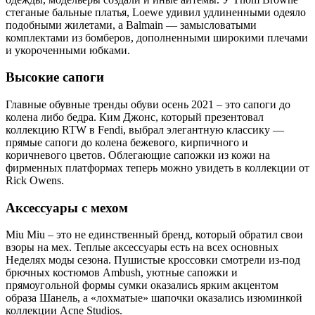
стеганые бальные платья, Loewe удивил удлиненными одеяло
подобными жилетами, а Balmain — замысловатыми
комплектами из бомберов, дополненными широкими плечами
и укороченными юбками.
Высокие сапоги
Главные обувные тренды обуви осень 2021 – это сапоги до
колена либо бедра. Ким Джонс, который презентовал
коллекцию RTW в Fendi, выбрал элегантную классику —
прямые сапоги до колена бежевого, кирпичного и
коричневого цветов. Облегающие сапожки из кожи на
фирменных платформах теперь можно увидеть в коллекции от
Rick Owens.
Аксессуары с мехом
Miu Miu – это не единственный бренд, который обратил свои
взоры на мех. Теплые аксессуары есть на всех основных
Неделях моды сезона. Пушистые кроссовки смотрели из-под
брючных костюмов Ambush, уютные сапожки и
прямоугольной формы сумки оказались ярким акцентом
образа Шанель, а «лохматые» шапочки оказались изюминкой
коллекции Acne Studios.