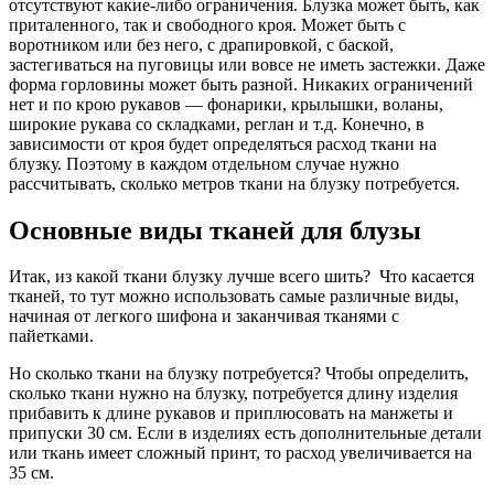
отсутствуют какие-либо ограничения. Блузка может быть, как
приталенного, так и свободного кроя. Может быть с
воротником или без него, с драпировкой, с баской,
застегиваться на пуговицы или вовсе не иметь застежки. Даже
форма горловины может быть разной. Никаких ограничений
нет и по крою рукавов — фонарики, крылышки, воланы,
широкие рукава со складками, реглан и т.д. Конечно, в
зависимости от кроя будет определяться расход ткани на
блузку. Поэтому в каждом отдельном случае нужно
рассчитывать, сколько метров ткани на блузку потребуется.
Основные виды тканей для блузы
Итак, из какой ткани блузку лучше всего шить? Что касается
тканей, то тут можно использовать самые различные виды,
начиная от легкого шифона и заканчивая тканями с
пайетками.
Но сколько ткани на блузку потребуется? Чтобы определить,
сколько ткани нужно на блузку, потребуется длину изделия
прибавить к длине рукавов и приплюсовать на манжеты и
припуски 30 см. Если в изделиях есть дополнительные детали
или ткань имеет сложный принт, то расход увеличивается на
35 см.