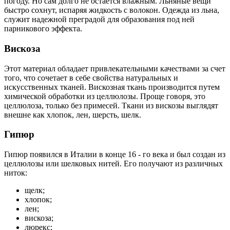
погоду. Но сам долго не остается влажным. Льняные вещи
быстро сохнут, испаряя жидкость с волокон. Одежда из льна,
служит надежной преградой для образования под ней
парникового эффекта.
Вискоза
Этот материал обладает привлекательными качествами за счет
того, что сочетает в себе свойства натуральных и
искусственных тканей. Вискозная ткань производится путем
химической обработки из целлюлозы. Проще говоря, это
целлюлоза, только без примесей. Ткани из вискозы выглядят
внешне как хлопок, лен, шерсть, шелк.
Гипюр
Гипюр появился в Италии в конце 16 - го века и был создан из
целлюлозы или шелковых нитей. Его получают из различных
ниток:
щелк;
хлопок;
лен;
вискоза;
люрекс;